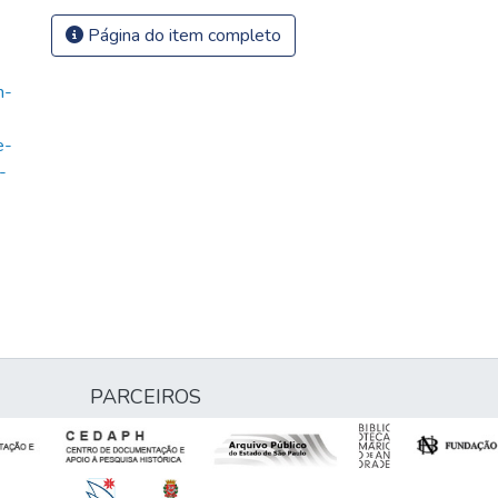
Página do item completo
m-
-
e-
-
PARCEIROS