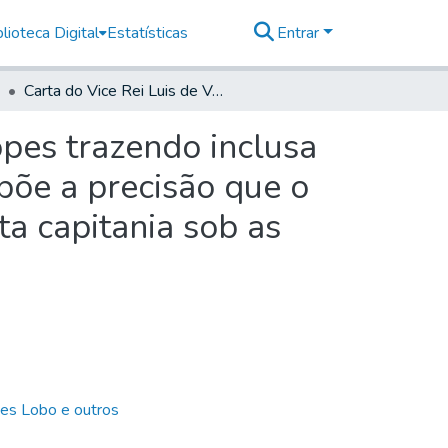
lioteca Digital
Estatísticas
Entrar
Carta do Vice Rei Luis de Vasconcellos a Martim Lopes trazendo inclusa uma representação do Coronel de artilharia que expõe a precisão que o mesmo tem do destacamento que marchou para esta capitania sob as ordens do Brigadeiro José Custodio
opes trazendo inclusa
põe a precisão que o
 capitania sob as
es Lobo e outros