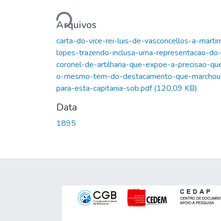
Carregando...
Arquivos
carta-do-vice-rei-luis-de-vasconcellos-a-marti
lopes-trazendo-inclusa-uma-representacao-do
coronel-de-artilharia-que-expoe-a-precisao-qu
o-mesmo-tem-do-destacamento-que-marchou
para-esta-capitania-sob.pdf
(120,09 KB)
Data
1895