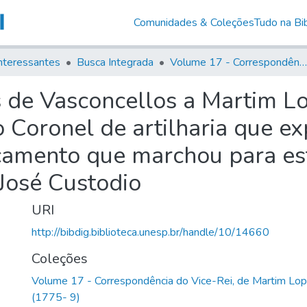
Comunidades & Coleções
Tudo na Bib
nteressantes
Busca Integrada
Volume 17 - Correspondência do Vice-Rei, de Martim Lopes Lobo e outros (1775- 9)
s de Vasconcellos a Martim L
Coronel de artilharia que ex
mento que marchou para esta
José Custodio
URI
http://bibdig.biblioteca.unesp.br/handle/10/14660
Coleções
Volume 17 - Correspondência do Vice-Rei, de Martim Lop
(1775- 9)