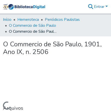
Entrar
Comunidades
&
Início
Hemeroteca
Periódicos Paulistas
Coleções
O Commercio de São Paulo
Tudo na
O Commercio de São Paulo, 1901, Ano IX, n. 2506
Biblioteca
Digital
O Commercio de São Paulo, 1901,
Estatísticas
Ano IX, n. 2506
Carregando...
Arquivos