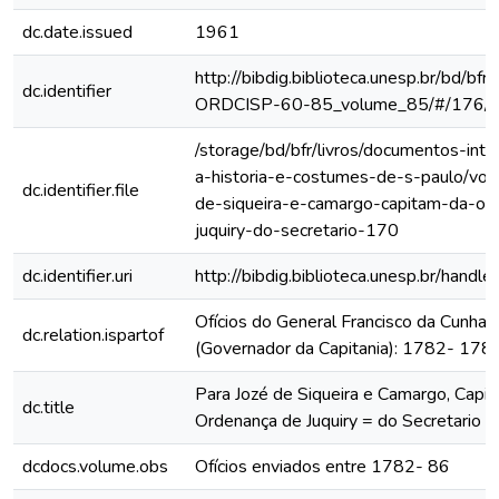
dc.date.issued
1961
http://bibdig.biblioteca.unesp.br/bd/bf
dc.identifier
ORDCISP-60-85_volume_85/#/176/
/storage/bd/bfr/livros/documentos-int
a-historia-e-costumes-de-s-paulo/vol
dc.identifier.file
de-siqueira-e-camargo-capitam-da-or
juquiry-do-secretario-170
dc.identifier.uri
http://bibdig.biblioteca.unesp.br/hand
Ofícios do General Francisco da Cunha
dc.relation.ispartof
(Governador da Capitania): 1782- 178
Para Jozé de Siqueira e Camargo, Capi
dc.title
Ordenança de Juquiry = do Secretario =
dcdocs.volume.obs
Ofícios enviados entre 1782- 86