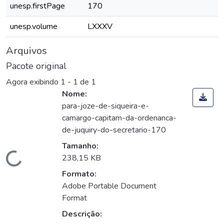
unesp.firstPage
170
unesp.volume
LXXXV
Arquivos
Pacote original
Agora exibindo
1 - 1 de 1
Nome:
para-joze-de-siqueira-e-
camargo-capitam-da-ordenanca-
de-juquiry-do-secretario-170
Tamanho:
Carregando...
238,15 KB
Formato:
Adobe Portable Document
Format
Descrição: