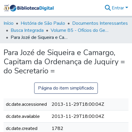
Entrar
Comunidades
&
Início
História de São Paulo
Documentos Interessantes
Coleções
Busca Integrada
Volume 85 - Ofícios do General Francisco da Cunha Menezes (Governador da Capitania): 1782- 1786
Tudo na
Para Jozé de Siqueira e Camargo, Capitam da Ordenança de Juquiry = do Secretario =
Biblioteca
Digital
Para Jozé de Siqueira e Camargo,
Estatísticas
Capitam da Ordenança de Juquiry =
do Secretario =
Página do item simplificado
dc.date.accessioned
2013-11-29T18:00:04Z
dc.date.available
2013-11-29T18:00:04Z
dc.date.created
1782