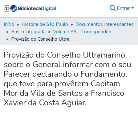
Entrar
Comunidades
&
Início
História de São Paulo
Documentos Interessantes
Coleções
Busca Integrada
Volume 89 - Correspondência do então Governador e Capitão General de São Paulo, Antonio Manoel de Mello Castro (1797-1802)
Tudo na
Provizão do Conselho Ultramarino sobre o General informar com o seu Parecer declarando o Fundamento, que teve para provêrem Capitam Mor da Vila de Santos a Francisco Xavier da Costa Aguiar.
Biblioteca
Digital
Provizão do Conselho Ultramarino
Estatísticas
sobre o General informar com o seu
Parecer declarando o Fundamento,
que teve para provêrem Capitam
Mor da Vila de Santos a Francisco
Xavier da Costa Aguiar.