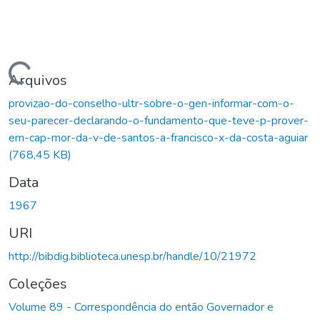
Carregando...
Arquivos
provizao-do-conselho-ultr-sobre-o-gen-informar-com-o-
seu-parecer-declarando-o-fundamento-que-teve-p-prover-
em-cap-mor-da-v-de-santos-a-francisco-x-da-costa-aguiar
(768,45 KB)
Data
1967
URI
http://bibdig.biblioteca.unesp.br/handle/10/21972
Coleções
Volume 89 - Correspondência do então Governador e