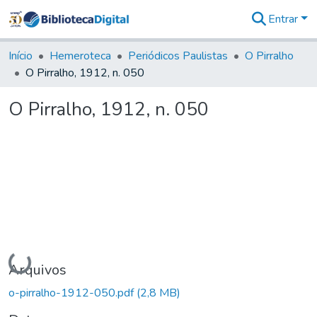
Entrar
Comunidades
&
Início
Hemeroteca
Periódicos Paulistas
O Pirralho
Coleções
O Pirralho, 1912, n. 050
Tudo na
Biblioteca
O Pirralho, 1912, n. 050
Digital
Estatísticas
Carregando...
Arquivos
o-pirralho-1912-050.pdf
(2,8 MB)