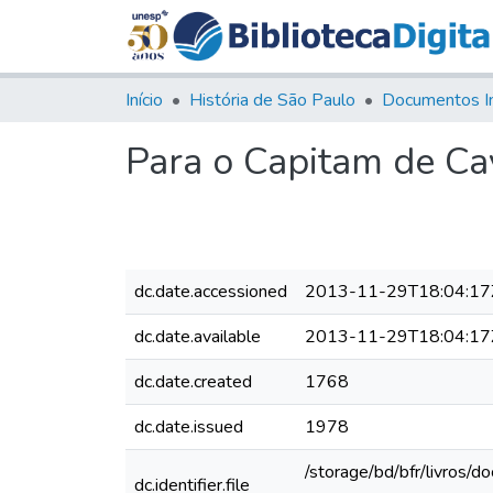
Início
História de São Paulo
Documentos I
Para o Capitam de Ca
dc.date.accessioned
2013-11-29T18:04:17
dc.date.available
2013-11-29T18:04:17
dc.date.created
1768
dc.date.issued
1978
/storage/bd/bfr/livros/
dc.identifier.file