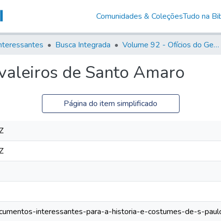
Comunidades & Coleções
Tudo na Bib
nteressantes
Busca Integrada
Volume 92 - Ofícios do General D. Luiz aos diversos funcionários da Capitania (1768- 1772)
valeiros de Santo Amaro
Página do item simplificado
Z
Z
documentos-interessantes-para-a-historia-e-costumes-de-s-pau