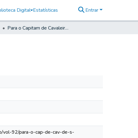
lioteca Digital
Estatísticas
Entrar
Para o Capitam de Cavaleiros de Santo Amaro
lo/vol-92/para-o-cap-de-cav-de-s-