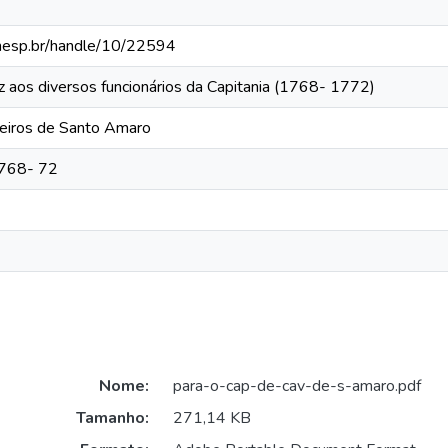
.unesp.br/handle/10/22594
iz aos diversos funcionários da Capitania (1768- 1772)
leiros de Santo Amaro
1768- 72
Nome:
para-o-cap-de-cav-de-s-amaro.pdf
Tamanho:
271,14 KB