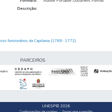
Formato:
Adobe Portable Document Format
Descrição:
rsos funcionários da Capitania (1768- 1772)
PARCEIROS
UNESP
© 2026
Configurações de cookies
Enviar uma sugestão