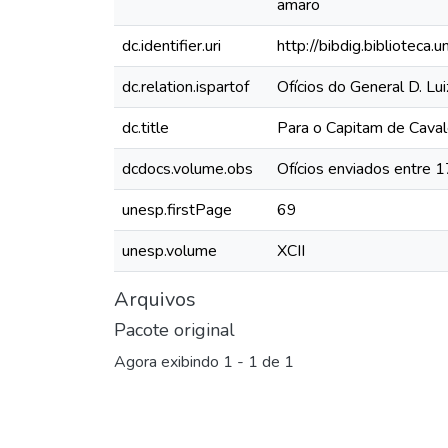
amaro
dc.identifier.uri
http://bibdig.biblioteca
dc.relation.ispartof
Ofícios do General D. Lu
dc.title
Para o Capitam de Cava
dcdocs.volume.obs
Ofícios enviados entre 
unesp.firstPage
69
unesp.volume
XCII
Arquivos
Pacote original
Agora exibindo
1 - 1 de 1