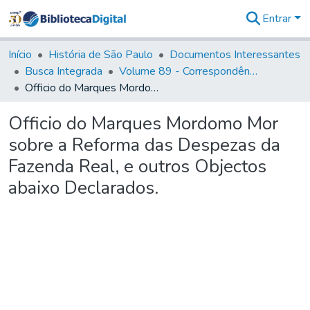
Entrar
Comunidades
&
Início
História de São Paulo
Documentos Interessantes
Coleções
Busca Integrada
Volume 89 - Correspondência do então Governador e Capitão General de São Paulo, Antonio Manoel de Mello Castro (1797-1802)
Tudo na
Officio do Marques Mordomo Mor sobre a Reforma das Despezas da Fazenda Real, e outros Objectos abaixo Declarados.
Biblioteca
Digital
Officio do Marques Mordomo Mor
Estatísticas
sobre a Reforma das Despezas da
Fazenda Real, e outros Objectos
abaixo Declarados.