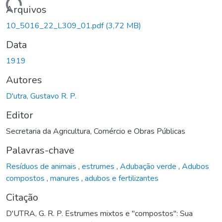
Carregando...
Arquivos
10_5016_22_L309_01.pdf
(3,72 MB)
Data
1919
Autores
D'utra, Gustavo R. P.
Editor
Secretaria da Agricultura, Comércio e Obras Públicas
Palavras-chave
Resíduos de animais
,
estrumes
,
Adubação verde
,
Adubos
compostos
,
manures
,
adubos e fertilizantes
Citação
D'UTRA, G. R. P. Estrumes mixtos e "compostos": Sua