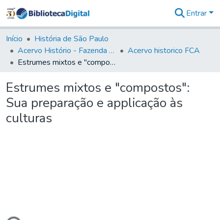
Entrar
Comunidades
&
Início
História de São Paulo
Coleções
Acervo Histório - Fazenda Lageado
Acervo historico FCA
Tudo na
Estrumes mixtos e "compostos": Sua preparação e applicação às culturas
Biblioteca
Digital
Estrumes mixtos e "compostos":
Estatísticas
Sua preparação e applicação às
culturas