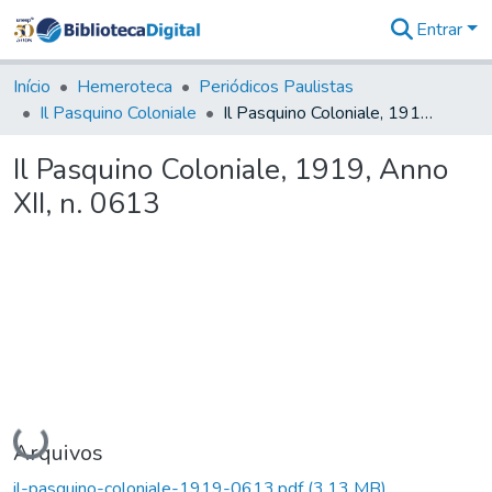
Entrar
Comunidades
&
Início
Hemeroteca
Periódicos Paulistas
Coleções
Il Pasquino Coloniale
Il Pasquino Coloniale, 1919, Anno XII, n. 0613
Tudo na
Biblioteca
Il Pasquino Coloniale, 1919, Anno
Digital
XII, n. 0613
Estatísticas
Carregando...
Arquivos
il-pasquino-coloniale-1919-0613.pdf
(3,13 MB)