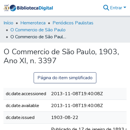
Entrar
Comunidades
&
Início
Hemeroteca
Periódicos Paulistas
Coleções
O Commercio de São Paulo
Tudo na
O Commercio de São Paulo, 1903, Ano XI, n. 3397
Biblioteca
Digital
O Commercio de São Paulo, 1903,
Estatísticas
Ano XI, n. 3397
Página do item simplificado
dc.date.accessioned
2013-11-08T19:40:08Z
dc.date.available
2013-11-08T19:40:08Z
dc.date.issued
1903-08-22
Publicado de 17 de janeiro de 1893 a