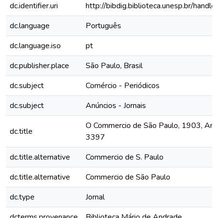
dc.identifier.uri
http://bibdig.biblioteca.unesp.br/hand
dc.language
Português
dc.language.iso
pt
dc.publisher.place
São Paulo, Brasil
dc.subject
Comércio - Periódicos
dc.subject
Anúncios - Jornais
O Commercio de São Paulo, 1903, Ano 
dc.title
3397
dc.title.alternative
Commercio de S. Paulo
dc.title.alternative
Commercio de São Paulo
dc.type
Jornal
dcterms.provenance
Biblioteca Mário de Andrade