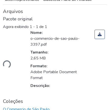
Arquivos
Pacote original
Agora exibindo
1 - 1 de 1
Nome:
o-commercio-de-sao-paulo-
3397.pdf
Tamanho:
2,65 MB
ndo...
Formato:
Adobe Portable Document
Format
Descrição:
Coleções
O Commercio de São Paulo