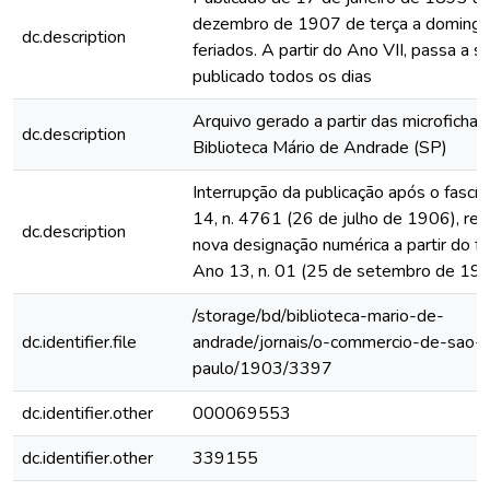
dezembro de 1907 de terça a domingo
dc.description
feriados. A partir do Ano VII, passa a s
publicado todos os dias
Arquivo gerado a partir das microfichas
dc.description
Biblioteca Mário de Andrade (SP)
Interrupção da publicação após o fascí
14, n. 4761 (26 de julho de 1906), rein
dc.description
nova designação numérica a partir do fa
Ano 13, n. 01 (25 de setembro de 19
/storage/bd/biblioteca-mario-de-
dc.identifier.file
andrade/jornais/o-commercio-de-sao-
paulo/1903/3397
dc.identifier.other
000069553
dc.identifier.other
339155