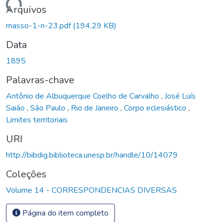
Carregando...
Arquivos
masso-1-n-23.pdf
(194,29 KB)
Data
1895
Palavras-chave
Antônio de Albuquerque Coelho de Carvalho
,
José Luís
Saião
,
São Paulo
,
Rio de Janeiro
,
Corpo eclesiástico
,
Limites territoriais
URI
http://bibdig.biblioteca.unesp.br/handle/10/14079
Coleções
Volume 14 - CORRESPONDENCIAS DIVERSAS
Página do item completo