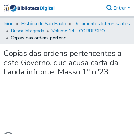
Entrar
Comunidades
&
Início
História de São Paulo
Documentos Interessantes
Coleções
Busca Integrada
Volume 14 - CORRESPONDENCIAS DIVERSAS
Tudo na
Copias das ordens pertencentes a este Governo, que acusa carta da Lauda infronte: Masso 1º nº23
Biblioteca
Digital
Copias das ordens pertencentes a
Estatísticas
este Governo, que acusa carta da
Lauda infronte: Masso 1º nº23