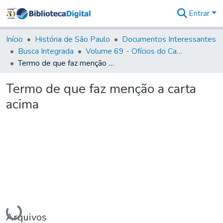
Entrar
Comunidades
&
Início
História de São Paulo
Documentos Interessantes
Coleções
Busca Integrada
Volume 69 - Ofícios do Capitão D. Luiz Antonio de Souza Botelho Mourão aos Vice-Reis e Ministros (1771-1772)
Tudo na
Termo de que faz menção a carta acima
Biblioteca
Digital
Termo de que faz menção a carta
Estatísticas
acima
Carregando...
Arquivos