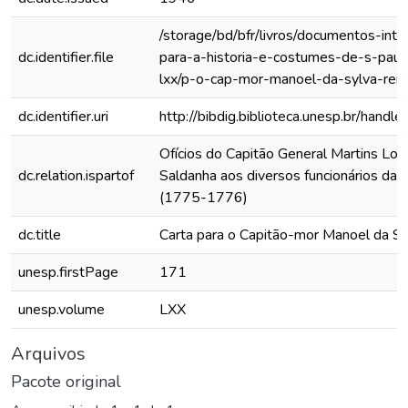
/storage/bd/bfr/livros/documentos-int
dc.identifier.file
para-a-historia-e-costumes-de-s-paul
lxx/p-o-cap-mor-manoel-da-sylva-reis
dc.identifier.uri
http://bibdig.biblioteca.unesp.br/hand
Ofícios do Capitão General Martins Lo
dc.relation.ispartof
Saldanha aos diversos funcionários da C
(1775-1776)
dc.title
Carta para o Capitão-mor Manoel da Si
unesp.firstPage
171
unesp.volume
LXX
Arquivos
Pacote original