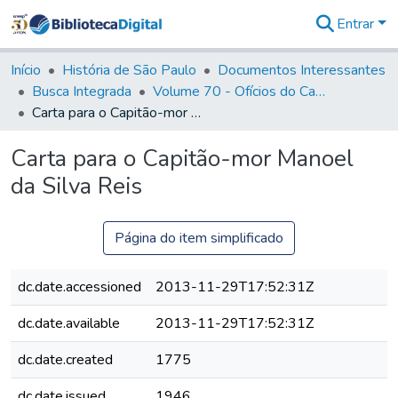
Entrar
Comunidades
&
Início
História de São Paulo
Documentos Interessantes
Coleções
Busca Integrada
Volume 70 - Ofícios do Capitão General Martins Lopes de Saldanha aos diversos funcionários da Capitania (1775-1776)
Tudo na
Carta para o Capitão-mor Manoel da Silva Reis
Biblioteca
Digital
Carta para o Capitão-mor Manoel
Estatísticas
da Silva Reis
Página do item simplificado
dc.date.accessioned
2013-11-29T17:52:31Z
dc.date.available
2013-11-29T17:52:31Z
dc.date.created
1775
dc.date.issued
1946