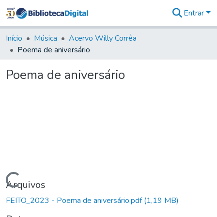
Entrar
Comunidades
&
Início
Música
Acervo Willy Corrêa
Coleções
Poema de aniversário
Tudo na
Biblioteca
Poema de aniversário
Digital
Estatísticas
Carregando...
Arquivos
FEITO_2023 - Poema de aniversário.pdf
(1,19 MB)