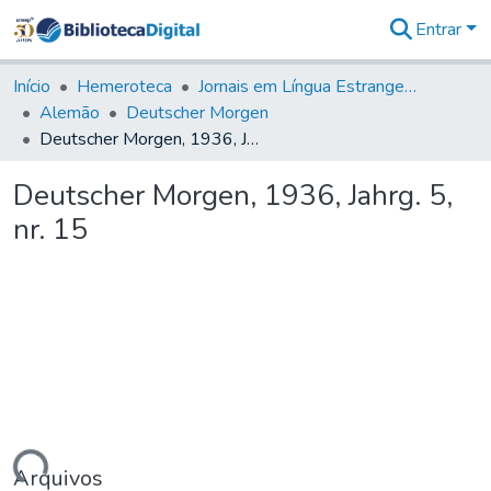
Entrar
Comunidades
&
Início
Hemeroteca
Jornais em Língua Estrangeira
Coleções
Alemão
Deutscher Morgen
Tudo na
Deutscher Morgen, 1936, Jahrg. 5, nr. 15
Biblioteca
Digital
Deutscher Morgen, 1936, Jahrg. 5,
Estatísticas
nr. 15
Arquivos