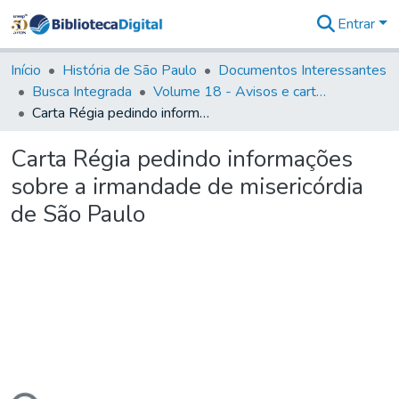
Entrar
Comunidades
&
Início
História de São Paulo
Documentos Interessantes
Coleções
Busca Integrada
Volume 18 - Avisos e cartas régias (1714- 29)
Tudo na
Carta Régia pedindo informações sobre a irmandade de misericórdia de São Paulo
Biblioteca
Digital
Carta Régia pedindo informações
Estatísticas
sobre a irmandade de misericórdia
de São Paulo