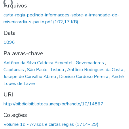
gando...
Arquivos
carta-regia-pedindo-informacoes-sobre-a-irmandade-de-
misericordia-s-paulo.pdf
(102,17 KB)
Data
1896
Palavras-chave
Antônio da Silva Caldeira Pimentel
,
Governadores
,
Capitanias
,
São Paulo
,
Lisboa
,
Antônio Rodrigues da Costa
,
Josepe de Carvalho Abreu
,
Dionísio Cardoso Pereira
,
André
Lopes de Lavre
URI
http://bibdig.biblioteca.unesp.br/handle/10/14867
Coleções
Volume 18 - Avisos e cartas régias (1714- 29)