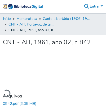
Entrar
Comunidades
&
Início
Hemeroteca
Canto Libertário (1906-1995)
Coleções
CNT - AIT. Portavoz de la C.N.T de España en el Exilio
Tudo na
CNT - AIT, 1961, ano 02, n 842
Biblioteca
Digital
CNT - AIT, 1961, ano 02, n 842
Estatísticas
egando...
Arquivos
0842.pdf
(3,05 MB)