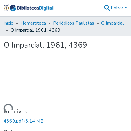
Entrar
Comunidades
&
Início
Hemeroteca
Periódicos Paulistas
O Imparcial
Coleções
O Imparcial, 1961, 4369
Tudo na
Biblioteca
O Imparcial, 1961, 4369
Digital
Estatísticas
Carregando...
Arquivos
4369.pdf
(3,14 MB)