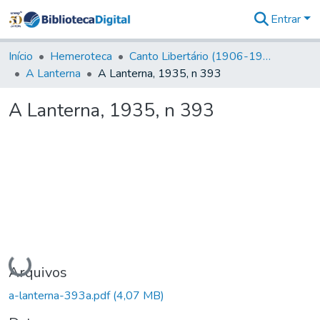
Entrar
Comunidades
&
Início
Hemeroteca
Canto Libertário (1906-1995)
Coleções
A Lanterna
A Lanterna, 1935, n 393
Tudo na
Biblioteca
A Lanterna, 1935, n 393
Digital
Estatísticas
Carregando...
Arquivos
a-lanterna-393a.pdf
(4,07 MB)