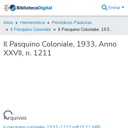
Entrar
Comunidades
&
Início
Hemeroteca
Periódicos Paulistas
Coleções
Il Pasquino Coloniale
Il Pasquino Coloniale, 1933, Anno XXVII, n. 1211
Tudo na
Biblioteca
Il Pasquino Coloniale, 1933, Anno
Digital
XXVII, n. 1211
Estatísticas
Carregando...
Arquivos
il-pasquino-coloniale-1933-1211.pdf
(3,21 MB)