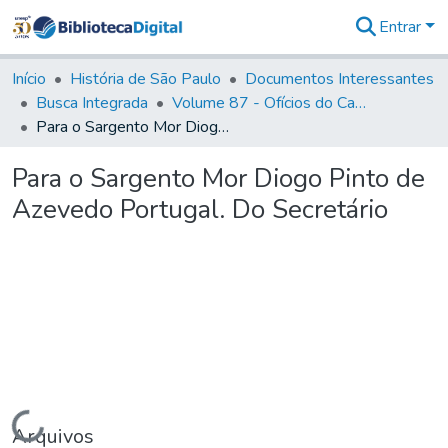
Entrar
Comunidades
&
Início
História de São Paulo
Documentos Interessantes
Coleções
Busca Integrada
Volume 87 - Ofícios do Capitão General Antonio Manoel de Melo Castro e Mendonça (1797- 1801)
Tudo na
Para o Sargento Mor Diogo Pinto de Azevedo Portugal. Do Secretário
Biblioteca
Digital
Para o Sargento Mor Diogo Pinto de
Estatísticas
Azevedo Portugal. Do Secretário
Carregando...
Arquivos