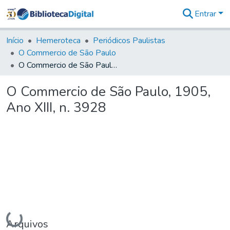
Entrar
Comunidades
&
Início
Hemeroteca
Periódicos Paulistas
Coleções
O Commercio de São Paulo
Tudo na
O Commercio de São Paulo, 1905, Ano XIII, n. 3928
Biblioteca
Digital
O Commercio de São Paulo, 1905,
Estatísticas
Ano XIII, n. 3928
Carregando...
Arquivos