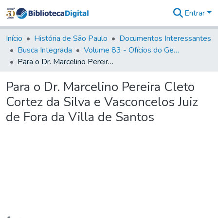
Entrar
Comunidades
&
Início
História de São Paulo
Documentos Interessantes
Coleções
Busca Integrada
Volume 83 - Ofícios do General Martim Lopes Lobo de Saldanha (Governador da Capitania): 1780- 1782
Tudo na
Para o Dr. Marcelino Pereira Cleto Cortez da Silva e Vasconcelos Juiz de Fora da Villa de Santos
Biblioteca
Digital
Para o Dr. Marcelino Pereira Cleto
Estatísticas
Cortez da Silva e Vasconcelos Juiz
de Fora da Villa de Santos
Carregando...