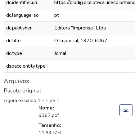
dc.identifier.uri
https://bibdig.biblioteca.unesp.br/han
dc.language.iso
pt
dc.publisher
Editora "Imprensa" Ltda
dc.title
O Imparcial, 1970, 6367
dc.type
Jornal
dspace.entity.type
Arquivos
Pacote original
Agora exibindo
1 - 1 de 1
Nome:
6367.pdf
Tamanho:
11,94 MB