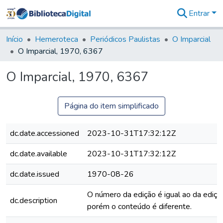
Entrar
Comunidades
&
Início
Hemeroteca
Periódicos Paulistas
O Imparcial
Coleções
O Imparcial, 1970, 6367
Tudo na
Biblioteca
O Imparcial, 1970, 6367
Digital
Estatísticas
Página do item simplificado
dc.date.accessioned
2023-10-31T17:32:12Z
dc.date.available
2023-10-31T17:32:12Z
dc.date.issued
1970-08-26
O número da edição é igual ao da edição
dc.description
porém o conteúdo é diferente.