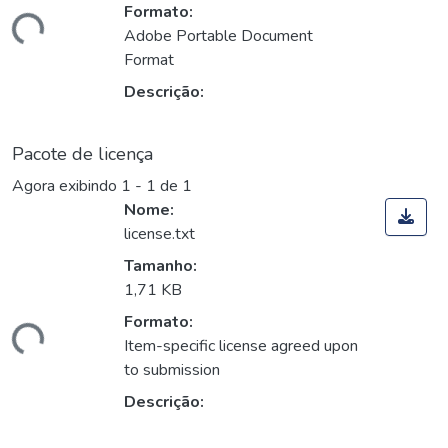
Formato:
egando...
Adobe Portable Document
Format
Descrição:
Pacote de licença
Agora exibindo
1 - 1 de 1
Nome:
license.txt
Tamanho:
1,71 KB
Formato:
egando...
Item-specific license agreed upon
to submission
Descrição: