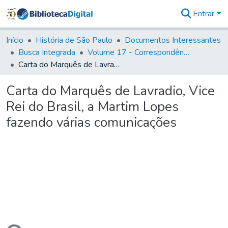
Entrar
Comunidades
&
Início
História de São Paulo
Documentos Interessantes
Coleções
Busca Integrada
Volume 17 - Correspondência do Vice-Rei, de Martim Lopes Lobo e outros (1775- 9)
Tudo na
Carta do Marquês de Lavradio, Vice Rei do Brasil, a Martim Lopes fazendo várias comunicações
Biblioteca
Digital
Carta do Marquês de Lavradio, Vice
Estatísticas
Rei do Brasil, a Martim Lopes
fazendo várias comunicações