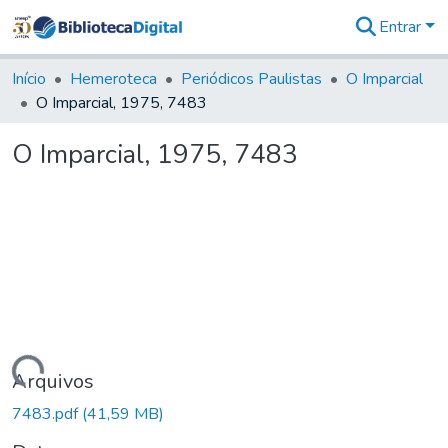
Entrar
Comunidades
&
Início
Hemeroteca
Periódicos Paulistas
O Imparcial
Coleções
O Imparcial, 1975, 7483
Tudo na
Biblioteca
O Imparcial, 1975, 7483
Digital
Estatísticas
Carregando...
Arquivos
7483.pdf
(41,59 MB)