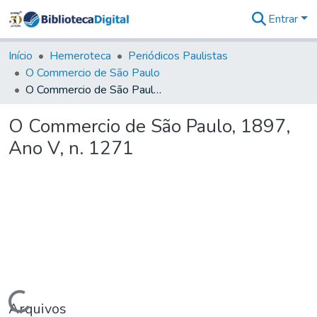
Entrar
Comunidades
&
Início
Hemeroteca
Periódicos Paulistas
Coleções
O Commercio de São Paulo
Tudo na
O Commercio de São Paulo, 1897, Ano V, n. 1271
Biblioteca
Digital
O Commercio de São Paulo, 1897,
Estatísticas
Ano V, n. 1271
Carregando...
Arquivos