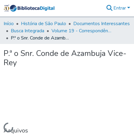
Entrar
Comunidades
&
Início
História de São Paulo
Documentos Interessantes
Coleções
Busca Integrada
Volume 19 - Correspondência do Capital General D. Luiz Antonio de Souza (1767- 70)
Tudo na
P.ª o Snr. Conde de Azambuja Vice-Rey
Biblioteca
Digital
P.ª o Snr. Conde de Azambuja Vice-
Estatísticas
Rey
Carregando...
Arquivos