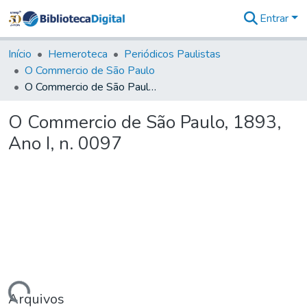
Entrar
Comunidades
&
Início
Hemeroteca
Periódicos Paulistas
Coleções
O Commercio de São Paulo
Tudo na
O Commercio de São Paulo, 1893, Ano I, n. 0097
Biblioteca
Digital
O Commercio de São Paulo, 1893,
Estatísticas
Ano I, n. 0097
Arquivos