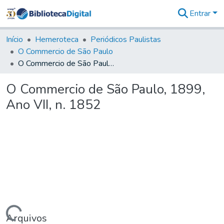
Entrar
Comunidades
&
Início
Hemeroteca
Periódicos Paulistas
Coleções
O Commercio de São Paulo
Tudo na
O Commercio de São Paulo, 1899, Ano VII, n. 1852
Biblioteca
Digital
O Commercio de São Paulo, 1899,
Estatísticas
Ano VII, n. 1852
Arquivos