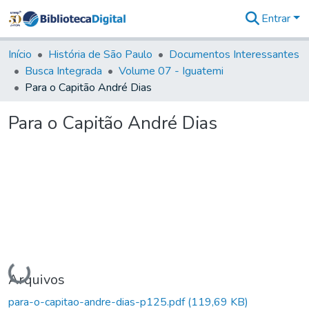
Entrar
Comunidades
&
Início
História de São Paulo
Documentos Interessantes
Coleções
Busca Integrada
Volume 07 - Iguatemi
Tudo na
Para o Capitão André Dias
Biblioteca
Digital
Para o Capitão André Dias
Estatísticas
Carregando...
Arquivos
para-o-capitao-andre-dias-p125.pdf
(119,69 KB)