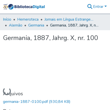
Entrar
Comunidades
&
Início
Hemeroteca
Jornais em Língua Estrangeira
Coleções
Alemão
Germania
Germania, 1887, Jahrg. X, nr. 100
Tudo na
Biblioteca
Germania, 1887, Jahrg. X, nr. 100
Digital
Estatísticas
Carregando...
Arquivos
germania-1887-0100.pdf
(930,84 KB)