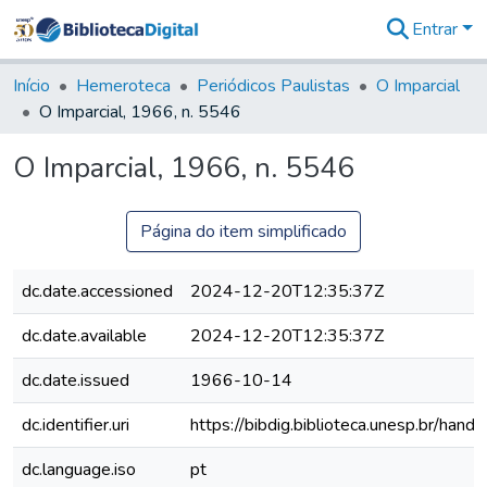
Entrar
Comunidades
&
Início
Hemeroteca
Periódicos Paulistas
O Imparcial
Coleções
O Imparcial, 1966, n. 5546
Tudo na
Biblioteca
O Imparcial, 1966, n. 5546
Digital
Estatísticas
Página do item simplificado
dc.date.accessioned
2024-12-20T12:35:37Z
dc.date.available
2024-12-20T12:35:37Z
dc.date.issued
1966-10-14
dc.identifier.uri
https://bibdig.biblioteca.unesp.br/han
dc.language.iso
pt