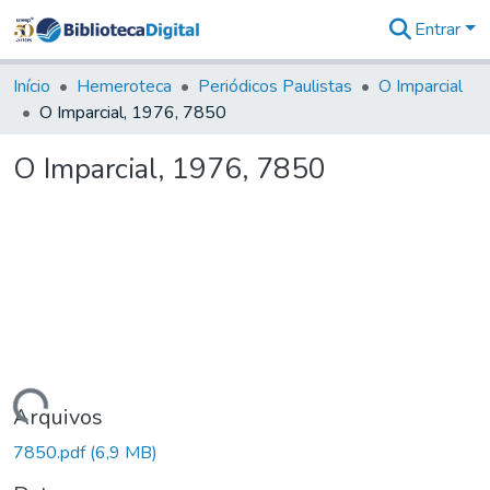
Entrar
Comunidades
&
Início
Hemeroteca
Periódicos Paulistas
O Imparcial
Coleções
O Imparcial, 1976, 7850
Tudo na
Biblioteca
O Imparcial, 1976, 7850
Digital
Estatísticas
Carregando...
Arquivos
7850.pdf
(6,9 MB)