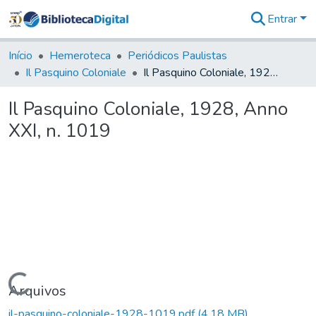
Entrar
Comunidades
&
Início
Hemeroteca
Periódicos Paulistas
Coleções
Il Pasquino Coloniale
Il Pasquino Coloniale, 1928, Anno XXI, n. 1019
Tudo na
Biblioteca
Il Pasquino Coloniale, 1928, Anno
Digital
XXI, n. 1019
Estatísticas
Carregando...
Arquivos
il-pasquino-coloniale-1928-1019.pdf
(4,18 MB)