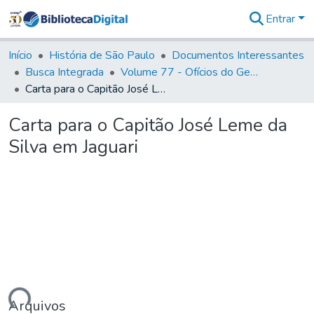
Entrar
Comunidades
&
Início
História de São Paulo
Documentos Interessantes
Coleções
Busca Integrada
Volume 77 - Ofícios do General Martim Lopes Lobo de Saldanha (Governador da Capitania): 1776-1777
Tudo na
Carta para o Capitão José Leme da Silva em Jaguari
Biblioteca
Digital
Carta para o Capitão José Leme da
Estatísticas
Silva em Jaguari
Arquivos