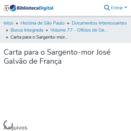
Entrar
Comunidades
&
Início
História de São Paulo
Documentos Interessantes
Coleções
Busca Integrada
Volume 77 - Ofícios do General Martim Lopes Lobo de Saldanha (Governador da Capitania): 1776-1777
Tudo na
Carta para o Sargento-mor José Galvão de França
Biblioteca
Digital
Carta para o Sargento-mor José
Estatísticas
Galvão de França
Carregando...
Arquivos