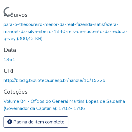
Carregando...
Arquivos
para-o-thesoureiro-menor-da-real-fazenda-satisfazera-
manoel-da-silva-ribeiro-1840-reis-de-sustento-da-recluta-
q-vey
(300,43 KB)
Data
1961
URI
http://bibdig.biblioteca.unesp.br/handle/10/19229
Coleções
Volume 84 - Ofícios do General Martins Lopes de Saldanha
(Governador da Capitania): 1782- 1786
Página do item completo