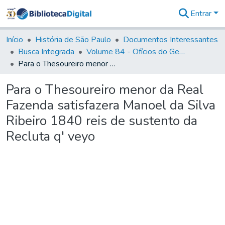
Entrar
Comunidades
&
Início
História de São Paulo
Documentos Interessantes
Coleções
Busca Integrada
Volume 84 - Ofícios do General Martins Lopes de Saldanha (Governador da Capitania): 1782- 1786
Tudo na
Para o Thesoureiro menor da Real Fazenda satisfazera Manoel da Silva Ribeiro 1840 reis de sustento da Recluta q' veyo
Biblioteca
Digital
Para o Thesoureiro menor da Real
Estatísticas
Fazenda satisfazera Manoel da Silva
Ribeiro 1840 reis de sustento da
Recluta q' veyo