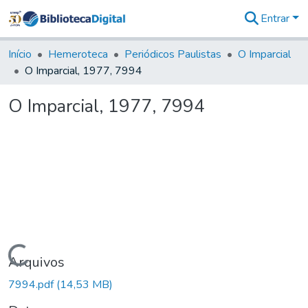
Entrar
Comunidades
&
Início
Hemeroteca
Periódicos Paulistas
O Imparcial
Coleções
O Imparcial, 1977, 7994
Tudo na
Biblioteca
O Imparcial, 1977, 7994
Digital
Estatísticas
Carregando...
Arquivos
7994.pdf
(14,53 MB)