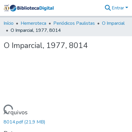
Entrar
Comunidades
&
Início
Hemeroteca
Periódicos Paulistas
O Imparcial
Coleções
O Imparcial, 1977, 8014
Tudo na
Biblioteca
O Imparcial, 1977, 8014
Digital
Estatísticas
Carregando...
Arquivos
8014.pdf
(21,9 MB)