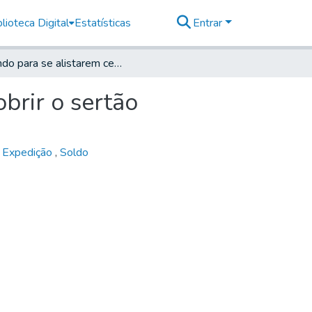
lioteca Digital
Estatísticas
Entrar
Bando para se alistarem cem homens para se descobrir o sertão
brir o sertão
,
Expedição
,
Soldo