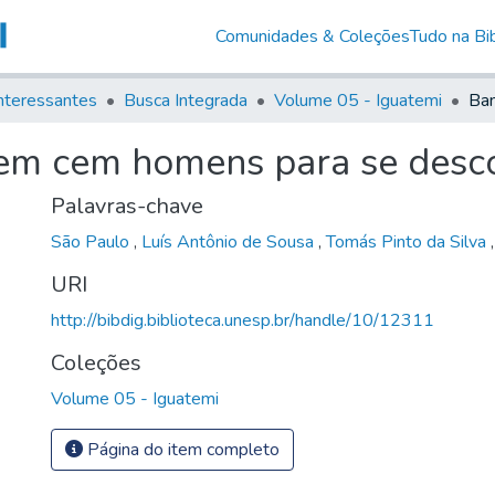
Comunidades & Coleções
Tudo na Bib
nteressantes
Busca Integrada
Volume 05 - Iguatemi
rem cem homens para se desco
Palavras-chave
São Paulo
,
Luís Antônio de Sousa
,
Tomás Pinto da Silva
URI
http://bibdig.biblioteca.unesp.br/handle/10/12311
Coleções
Volume 05 - Iguatemi
Página do item completo