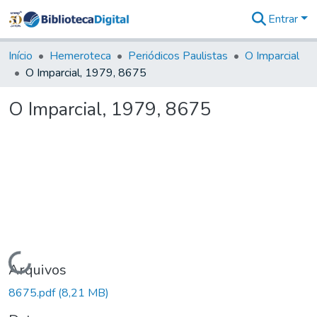
Entrar
Comunidades
&
Início
Hemeroteca
Periódicos Paulistas
O Imparcial
Coleções
O Imparcial, 1979, 8675
Tudo na
Biblioteca
O Imparcial, 1979, 8675
Digital
Estatísticas
Carregando...
Arquivos
8675.pdf
(8,21 MB)