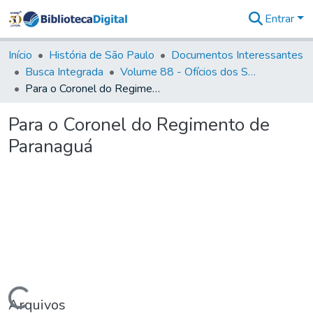
Entrar
Comunidades
&
Início
História de São Paulo
Documentos Interessantes
Coleções
Busca Integrada
Volume 88 - Ofícios dos Senhores Governadores Interinos da Capitania de São Paulo (1817- 1819)
Tudo na
Para o Coronel do Regimento de Paranaguá
Biblioteca
Digital
Para o Coronel do Regimento de
Estatísticas
Paranaguá
Arquivos