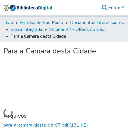
Entrar
Comunidades
&
Início
História de São Paulo
Documentos Interessantes
Coleções
Busca Integrada
Volume 92 - Ofícios do General D. Luiz aos diversos funcionários da Capitania (1768- 1772)
Tudo na
Para a Camara desta Cidade
Biblioteca
Digital
Para a Camara desta Cidade
Estatísticas
Carregando...
Arquivos
para-a-camara-desta-cid-97.pdf
(131 KB)