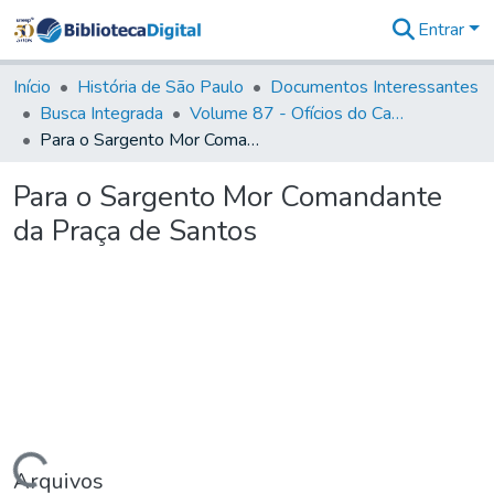
Entrar
Comunidades
&
Início
História de São Paulo
Documentos Interessantes
Coleções
Busca Integrada
Volume 87 - Ofícios do Capitão General Antonio Manoel de Melo Castro e Mendonça (1797- 1801)
Tudo na
Para o Sargento Mor Comandante da Praça de Santos
Biblioteca
Digital
Para o Sargento Mor Comandante
Estatísticas
da Praça de Santos
Arquivos