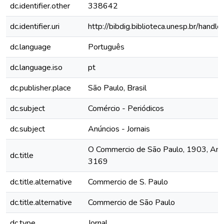
dc.identifier.other
338642
dc.identifier.uri
http://bibdig.biblioteca.unesp.br/hand
dc.language
Português
dc.language.iso
pt
dc.publisher.place
São Paulo, Brasil
dc.subject
Comércio - Periódicos
dc.subject
Anúncios - Jornais
O Commercio de São Paulo, 1903, Ano 
dc.title
3169
dc.title.alternative
Commercio de S. Paulo
dc.title.alternative
Commercio de São Paulo
dc.type
Jornal