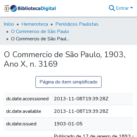
Entrar
Comunidades
&
Início
Hemeroteca
Periódicos Paulistas
Coleções
O Commercio de São Paulo
Tudo na
O Commercio de São Paulo, 1903, Ano X, n. 3169
Biblioteca
Digital
O Commercio de São Paulo, 1903,
Estatísticas
Ano X, n. 3169
Página do item simplificado
dc.date.accessioned
2013-11-08T19:39:28Z
dc.date.available
2013-11-08T19:39:28Z
dc.date.issued
1903-01-05
Publicado de 17 de janeiro de 1893 a