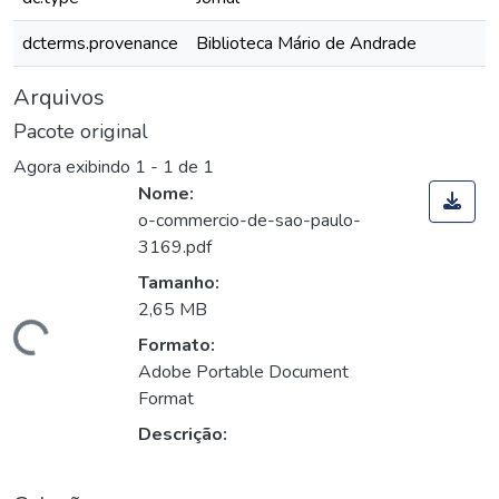
dcterms.provenance
Biblioteca Mário de Andrade
Arquivos
Pacote original
Agora exibindo
1 - 1 de 1
Nome:
o-commercio-de-sao-paulo-
3169.pdf
Tamanho:
2,65 MB
Carregando...
Formato:
Adobe Portable Document
Format
Descrição: