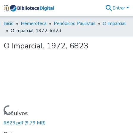
Entrar
Comunidades
&
Início
Hemeroteca
Periódicos Paulistas
O Imparcial
Coleções
O Imparcial, 1972, 6823
Tudo na
Biblioteca
O Imparcial, 1972, 6823
Digital
Estatísticas
Carregando...
Arquivos
6823.pdf
(9,79 MB)