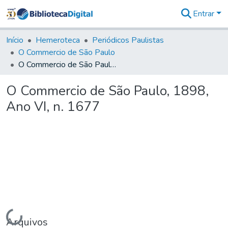
Entrar
Comunidades
&
Início
Hemeroteca
Periódicos Paulistas
Coleções
O Commercio de São Paulo
Tudo na
O Commercio de São Paulo, 1898, Ano VI, n. 1677
Biblioteca
Digital
O Commercio de São Paulo, 1898,
Estatísticas
Ano VI, n. 1677
Carregando...
Arquivos