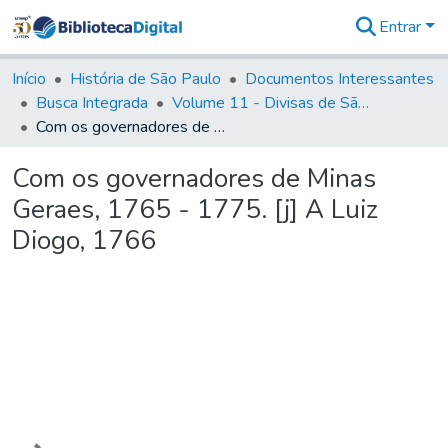
Entrar
Comunidades
&
Início
História de São Paulo
Documentos Interessantes
Coleções
Busca Integrada
Volume 11 - Divisas de São Paulo e Minas Gerais
Tudo na
Com os governadores de Minas Geraes, 1765 - 1775. [j] A Luiz Diogo, 1766
Biblioteca
Digital
Com os governadores de Minas
Estatísticas
Geraes, 1765 - 1775. [j] A Luiz
Diogo, 1766
Carregando...