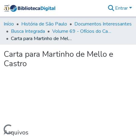
Entrar
Comunidades
&
Início
História de São Paulo
Documentos Interessantes
Coleções
Busca Integrada
Volume 69 - Ofícios do Capitão D. Luiz Antonio de Souza Botelho Mourão aos Vice-Reis e Ministros (1771-1772)
Tudo na
Carta para Martinho de Mello e Castro
Biblioteca
Digital
Carta para Martinho de Mello e
Estatísticas
Castro
Carregando...
Arquivos